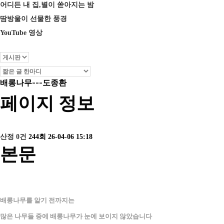
어디든 내 집,별이 쏟아지는 밤
땀방울이 선물한 풍경
YouTube 영상
배롱나무---도종환
페이지 정보
산정
0건
244회
26-04-06 15:18
본문
배롱나무를 알기 전까지는
많은 나무들 중에 배롱나무가 눈에 보이지 않았습니다