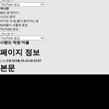
게시판
짧은 글 한마디
시간의 흔적
어디든 내 집,별이 쏟아지는 밤
땀방울이 선물한 풍경
YouTube 영상
사량도 먹방 마을
페이지 정보
산정
0건
523회
25-10-26 22:07
본문