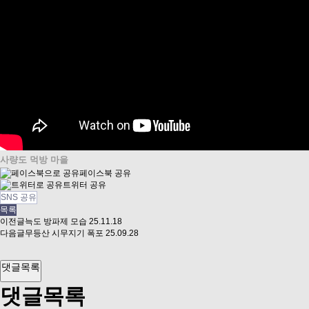
사량도 먹방 마을
페이스북 공유
트위터 공유
SNS 공유
목록
이전글
늑도 방파제 모습
25.11.18
다음글
무등산 시무지기 폭포
25.09.28
댓글목록
댓글목록