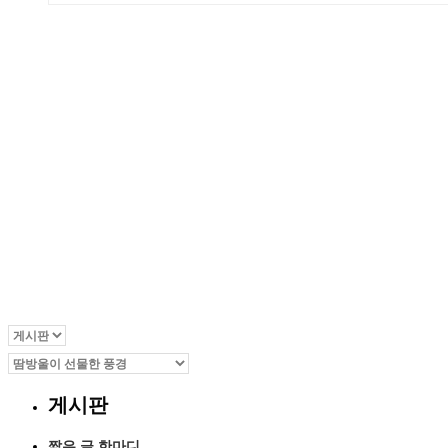
땀방울이 선물한 풍경
Home
땀방울이 선물한 풍경
게시판
짧은 글 한마디