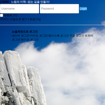
LOGIN -
느림의 미학--없는 길을 만들자!
Login
자동로그인
아이디, 비밀번호 찾기
|
회원가입
소셜계정으로 로그인
네이버
로그인
카카오
로그인
페이스북
로그인
구글
로그인
트위터
로그인
페이코
로그인