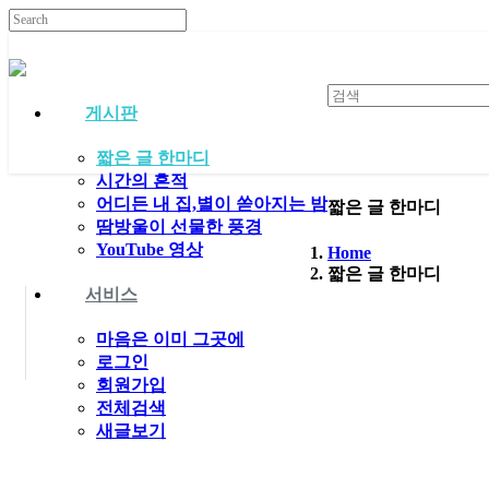
게시판
짧은 글 한마디
시간의 흔적
어디든 내 집,별이 쏟아지는 밤
짧은 글 한마디
땀방울이 선물한 풍경
YouTube 영상
Home
짧은 글 한마디
서비스
마음은 이미 그곳에
로그인
회원가입
전체검색
새글보기