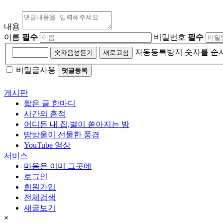
내용
이름
필수
비밀번호
필수
자동등록방지 숫자를 순
숫자음성듣기
새로고침
비밀글사용
게시판
짧은 글 한마디
시간의 흔적
어디든 내 집,별이 쏟아지는 밤
땀방울이 선물한 풍경
YouTube 영상
서비스
마음은 이미 그곳에
로그인
회원가입
전체검색
새글보기
×