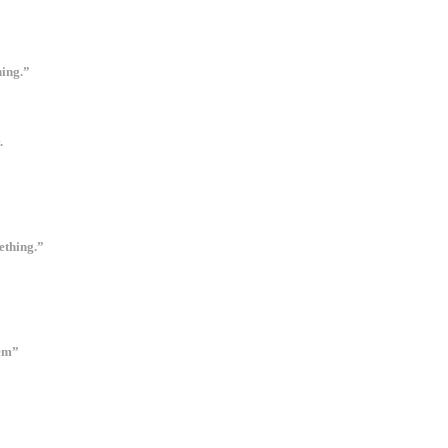
ing.”
.
ething.”
em”